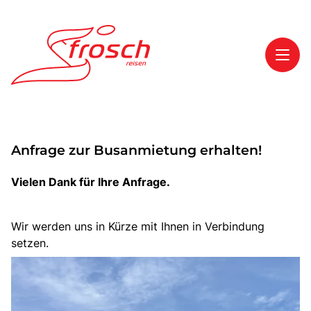
Toggl
Reisethemen
Anfrage zur Busanmietung erhalten!
Toggl
Highlights
Toggl
Service
Vielen Dank für Ihre Anfrage.
Toggl
Kontakt
Wir werden uns in Kürze mit Ihnen in Verbindung
setzen.
Start
Mehrtagesreisen