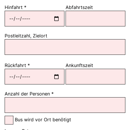
Tagesreisen
Hinfahrt
*
Abfahrtszeit
Bus anmieten
Transporte
Kataloge
Postleitzahl, Zielort
Service & Kontakt
Rückfahrt
*
Ankunftszeit
Anzahl der Personen
*
Bus wird vor Ort benötigt