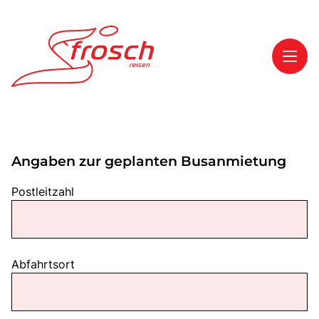
Toggl
Reisethemen
Toggl
Highlights
Angaben zur geplanten Busanmietung
Toggl
Service
Postleitzahl
Toggl
Kontakt
Abfahrtsort
Start
Mehrtagesreisen