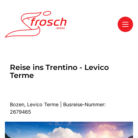
Toggl
Reisethemen
Reise ins Trentino - Levico
Toggl
Highlights
Terme
Toggl
Service
Toggl
Kontakt
Bozen, Levico Terme | Busreise-Nummer:
2679465
Start
Mehrtagesreisen