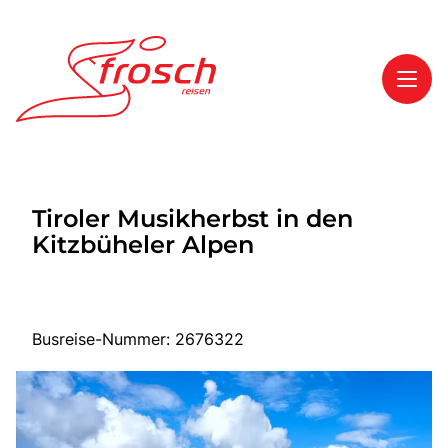
Toggl
Reisethemen
Tiroler Musikherbst in den
Toggl
Highlights
Kitzbüheler Alpen
Toggl
Service
Toggl
Kontakt
Busreise-Nummer: 2676322
Start
Mehrtagesreisen