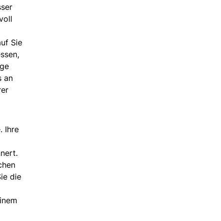
sser
voll
uf Sie
ssen,
ige
s an
rer
 Ihre
nert.
chen
ie die
einem