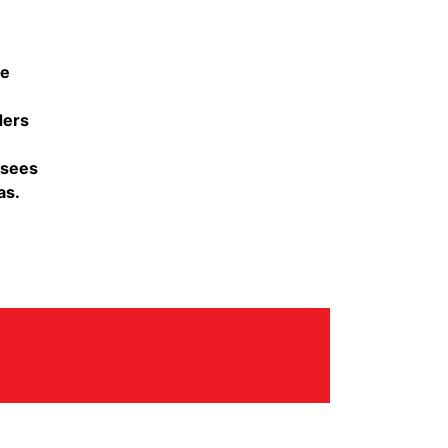
he
ders
asees
as.