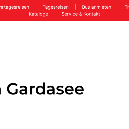
hrtagesreisen
|
Tagesreisen
|
Bus anmieten
|
T
Kataloge
|
Service & Kontakt
m Gardasee