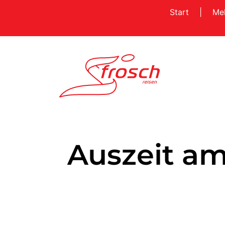
Start
|
Me
Auszeit a