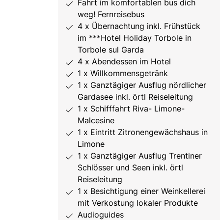
Fahrt im komfortablen bus dich
weg! Fernreisebus
4 x Übernachtung inkl. Frühstück
im ***Hotel Holiday Torbole in
Torbole sul Garda
4 x Abendessen im Hotel
1 x Willkommensgetränk
1 x Ganztägiger Ausflug nördlicher
Gardasee inkl. örtl Reiseleitung
1 x Schifffahrt Riva- Limone-
Malcesine
1 x Eintritt Zitronengewächshaus in
Limone
1 x Ganztägiger Ausflug Trentiner
Schlösser und Seen inkl. örtl
Reiseleitung
1 x Besichtigung einer Weinkellerei
mit Verkostung lokaler Produkte
Audioguides