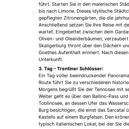
führt. Starten Sie in den malerischen Stä
bis nach Limone. Dieses idyllische Städtc
gepflegten Zitronengärten, die die jahrhu
Anschließend setzen Sie Ihre Reise mit d
wartet. Eingebettet zwischen dem Gard
Oliven- und Oleanderbäumen, verzaubert d
Skaligerburg thront über den Dächern u
Goethes Aufenthalt erinnert. Nach diesen 
Unterkunft.
3. Tag – Trentiner Schlösser:
Ein Tag voller beeindruckender Panorama
Route führt Sie zu verschiedenen histori
Morgens begrüßt Sie der Tennosee mit sei
Weiter geht es über den Ballino-Pass u
Toblinosee, an dessen Ufer das Wassersch
Burg besichtigen, die einst das Sarcatal 
Kastells auf einem Burgfelsen. Den kröne
typisch italienischen Lokal, bei der Sie d