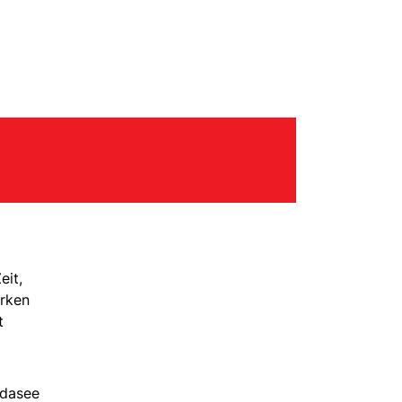
eit,
irken
t
rdasee