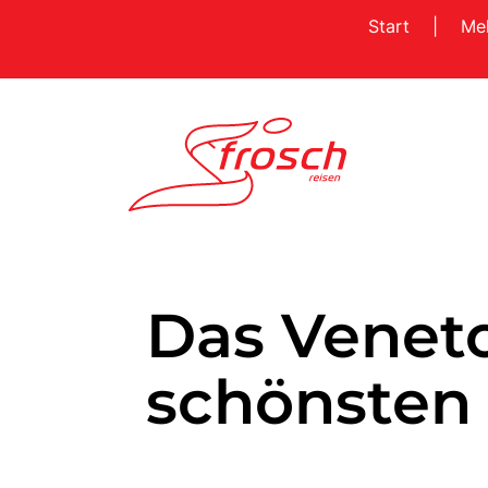
Start
|
Me
Das Veneto
schönsten 