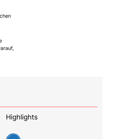
schen
e
arauf,
Highlights