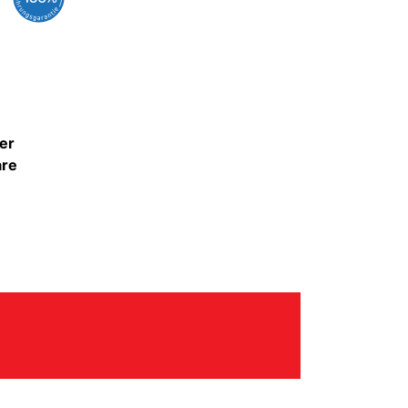
er
are