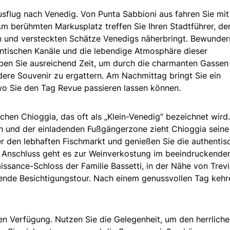
usflug nach Venedig. Von Punta Sabbioni aus fahren Sie mi
Am berühmten Markusplatz treffen Sie Ihren Stadtführer, de
n und versteckten Schätze Venedigs näherbringt. Bewunder
antischen Kanäle und die lebendige Atmosphäre dieser
aben Sie ausreichend Zeit, um durch die charmanten Gassen
ndere Souvenir zu ergattern. Am Nachmittag bringt Sie ein
wo Sie den Tag Revue passieren lassen können.
hen Chioggia, das oft als „Klein-Venedig“ bezeichnet wird.
en und der einladenden Fußgängerzone zieht Chioggia seine
r den lebhaften Fischmarkt und genießen Sie die authentis
 Anschluss geht es zur Weinverkostung im beeindruckende
issance-Schloss der Familie Bassetti, in der Nähe von Trev
nende Besichtigungstour. Nach einem genussvollen Tag kehr
ien Verfügung. Nutzen Sie die Gelegenheit, um den herrlich