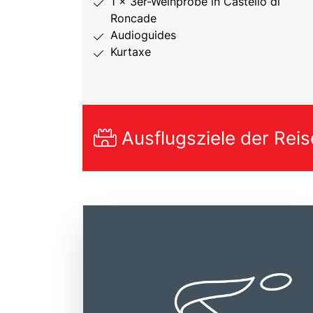
1 x 3er-Weinprobe in Castello di
Roncade
Audioguides
Kurtaxe
Ausflugsziele der Reis