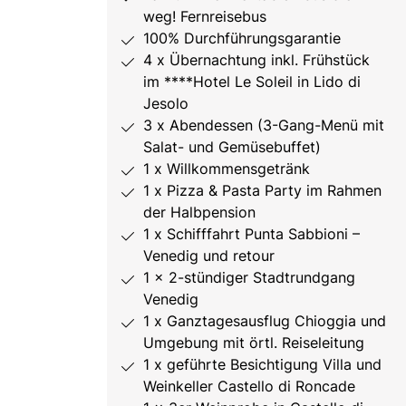
weg! Fernreisebus
100% Durchführungsgarantie
4 x Übernachtung inkl. Frühstück
im ****Hotel Le Soleil in Lido di
Jesolo
3 x Abendessen (3-Gang-Menü mit
Salat- und Gemüsebuffet)
1 x Willkommensgetränk
1 x Pizza & Pasta Party im Rahmen
der Halbpension
1 x Schifffahrt Punta Sabbioni –
Venedig und retour
1 x 2-stündiger Stadtrundgang
Venedig
1 x Ganztagesausflug Chioggia und
Umgebung mit örtl. Reiseleitung
1 x geführte Besichtigung Villa und
Weinkeller Castello di Roncade