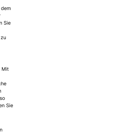
t dem
r
n Sie
 zu
 Mit
che
n
iso
en Sie
en