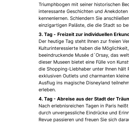
Triumphbogen mit seiner historischen Be
interessante Geschichten und Anekdoten zu
kennenlernen. Schlendern Sie anschließe
einzigartigen Paläste, die die Stadt so 
3. Tag -
Freizeit zur individuellen Erkun
Der heutige Tag steht Ihnen zur freien V
Kulturinteressierte haben die Möglichkei
beeindruckende Musée d´Orsay, das wel
dieser Museen bietet eine Fülle von Kunst
die Shopping-Liebhaber unter Ihnen hält 
exklusiven Outlets und charmanten kleine
Ausflug ins magische Disneyland teilneh
erleben.
4. Tag -
Abreise aus der Stadt der Träu
Nach erlebnisreichen Tagen in Paris heißt
durch unvergessliche Eindrücke und Erinn
Revue passieren und freuen Sie sich dara