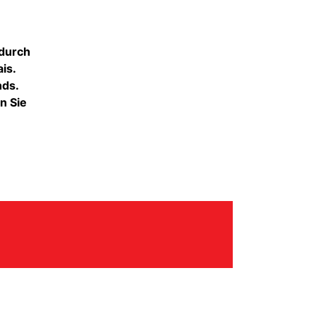
 durch
is.
nds.
n Sie