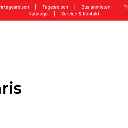
hrtagesreisen
|
Tagesreisen
|
Bus anmieten
|
T
Kataloge
|
Service & Kontakt
ris