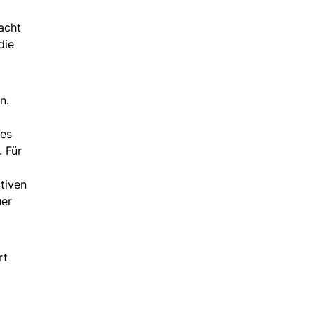
acht
die
n.
des
. Für
tiven
uer
rt