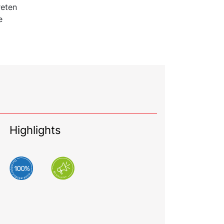
reten
e
Highlights