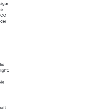
eiger
he
ESCO
 der
die
ight:
Sie
haft