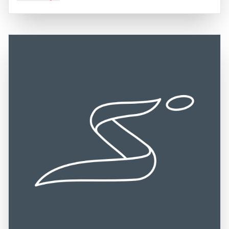
sondern auch in der einzigartigen Architektur, die das
ist leicht von anderen Städten wie Bologna und Parma aus
historische Wohnhaus von Enzo Ferrari mit einem
zu erreichen. Das Museum liegt in der Nähe des
modernen Ausstellungsbereich verbindet. Besucher
Stadtzentrums und ist sowohl mit dem Auto als auch mit
können die Entwicklung der Marke Ferrari nachverfolgen
öffentlichen Verkehrsmitteln gut erreichbar. Die zentrale
und mehr über die Leidenschaft und Vision des Gründers
Lage macht es zu einem idealen Ziel für Tagesausflüge
erfahren. Die interaktiven Ausstellungen und
und ermöglicht es Besuchern, die charmante Stadt
multimedialen Präsentationen machen den Besuch zu
Modena und ihre weiteren Sehenswürdigkeiten zu
einem unvergesslichen Erlebnis. Die Casa Museo Enzo
erkunden.
Ferrari ist nicht nur ein Ort der Bewunderung für die
berühmten Sportwagen, sondern auch ein Zeugnis der
italienischen Ingenieurskunst und des automobilen Erbes.