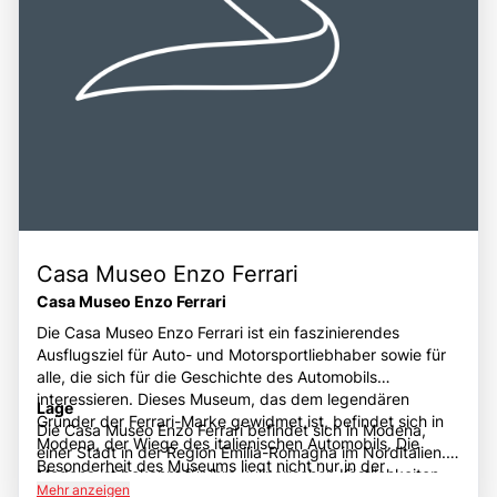
Schönheit und den Reichtum der italienischen
Automobilkultur entdecken möchten.
Casa Museo Enzo Ferrari
Casa Museo Enzo Ferrari
Die Casa Museo Enzo Ferrari ist ein faszinierendes
Ausflugsziel für Auto- und Motorsportliebhaber sowie für
alle, die sich für die Geschichte des Automobils
interessieren. Dieses Museum, das dem legendären
Lage
Gründer der Ferrari-Marke gewidmet ist, befindet sich in
Die Casa Museo Enzo Ferrari befindet sich in Modena,
Modena, der Wiege des italienischen Automobils. Die
einer Stadt in der Region Emilia-Romagna im Norditalien.
Besonderheit des Museums liegt nicht nur in der
Modena ist bekannt für ihre kulinarischen Köstlichkeiten,
beeindruckenden Sammlung von Ferrari-Fahrzeugen,
Mehr anzeigen
darunter Balsamico-Essig und Parmigiano-Reggiano, und