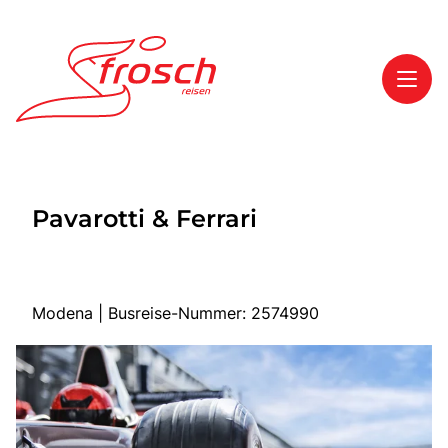
Toggl
Reisethemen
Pavarotti & Ferrari
Toggl
Highlights
Toggl
Service
Toggl
Kontakt
Modena | Busreise-Nummer: 2574990
Start
Mehrtagesreisen