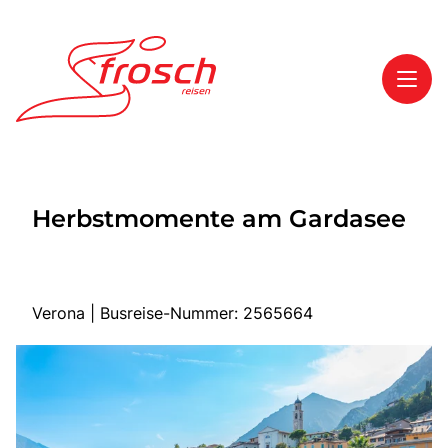
Toggl
Reisethemen
Herbstmomente am Gardasee
Toggl
Highlights
Toggl
Service
Toggl
Kontakt
Verona | Busreise-Nummer: 2565664
Start
Mehrtagesreisen