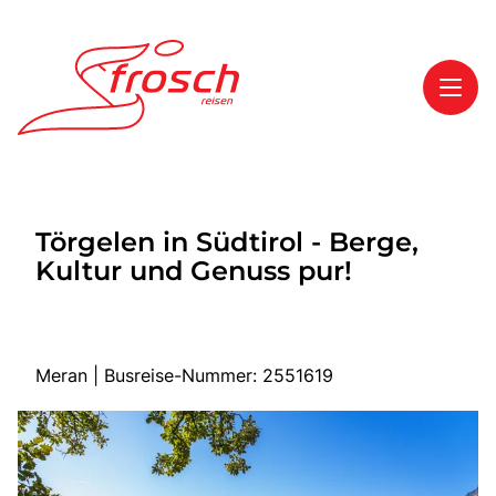
Toggl
Reisethemen
Törgelen in Südtirol - Berge,
Toggl
Highlights
Kultur und Genuss pur!
Toggl
Service
Toggl
Kontakt
Meran | Busreise-Nummer: 2551619
Start
Mehrtagesreisen