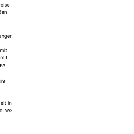
reise
ßen
anger.
 mit
 mit
er.
eht
.
it in
en, wo