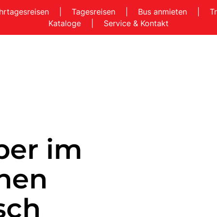
hrtagesreisen
|
Tagesreisen
|
Bus anmieten
|
T
Kataloge
|
Service & Kontakt
ber im
hen
sch