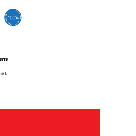
gens
iel.