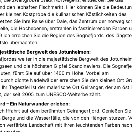
und den lebhaften Fischmarkt. Hier können Sie die Bedeutun
er kleinen Kostprobe die kulinarischen Köstlichkeiten des
tzen Sie Ihre Reise über Dale, das Zentrum der norwegisc
Fjelle, die Hochebenen, erstrahlen in faszinierenden Farben 
lich erreichen Sie die Region des Sognefjords, des längst
fslo übernachten.
jestätische Bergwelt des Jotunheimen:
rafjordes weiter in die majestätische Bergwelt des Jotunhei
rgseen und die höchsten Gipfel Skandinaviens. Die Sognefjel
outen, führt Sie auf über 1400 m Höhe! Vorbei am
durch dichte Nadelwälder erreichen Sie den kleinen Ort Gro
Ihr Tagesziel ist der malerische Ort Geiranger, der am östl
t, der seit 2005 zum UNESCO-Welterbe zählt.
ord – Ein Naturwunder erleben:
chifffahrt auf dem berühmten Geirangerfjord. Genießen Sie
 Berge und die Wasserfälle, die von den Hängen stürzen. 
isch verfärbte Landschaft mit ihren leuchtenden Farben nach
et werden.