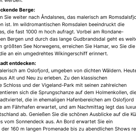
uckende Berge:
sen Sie weiter nach Åndalsnes, das malerisch am Romsdalsfj
 ist. Im wildromantischen Romsdalen beeindruckt die
as, die fast 1000 m hoch aufragt. Vorbei am Rondane-
hen Bergen und durch das lange Gudbrandsdal geht es weit
m größten See Norwegens, erreichen Sie Hamar, wo Sie die
die an ein umgedrehtes Wikingerschiff erinnert.
tadt entdecken:
alerisch am Oslofjord, umgeben von dichten Wäldern. Heut
aus Alt und Neu zu erleben. Zu den klassischen
e Schloss und der Vigeland-Park mit seinen zahlreichen
entieren sich die Sprungschanze auf dem Holmenkollen, di
adtviertel, die in ehemaligen Hafenbereichen am Oslofjord
e am Fährhafen erwartet, und am Nachmittag legt das luxu
utschland ab. Genießen Sie die schönen Ausblicke auf die Kü
des vom Sonnendeck aus. An Bord erwartet Sie ein
der 160 m langen Promenade bis zu abendlichen Shows rei