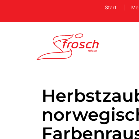
Start
|
Me
Herbstzau
norwegisc
Farbenrau