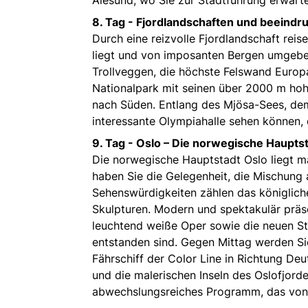
8. Tag -
Fjordlandschaften und beeindr
Durch eine reizvolle Fjordlandschaft rei
liegt und von imposanten Bergen umgeben
Trollveggen, die höchste Felswand Europ
Nationalpark mit seinen über 2000 m ho
nach Süden. Entlang des Mjösa-Sees, de
interessante Olympiahalle sehen können, 
9. Tag -
Oslo – Die norwegische Haupts
Die norwegische Hauptstadt Oslo liegt m
haben Sie die Gelegenheit, die Mischung 
Sehenswürdigkeiten zählen das königlich
Skulpturen. Modern und spektakulär präs
leuchtend weiße Oper sowie die neuen St
entstanden sind. Gegen Mittag werden Si
Fährschiff der Color Line in Richtung De
und die malerischen Inseln des Oslofjor
abwechslungsreiches Programm, das von 