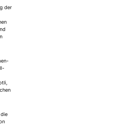
g der
hen
und
en
men-
l-
tli,
ichen
 die
Von