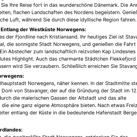
Sie Ihre Reise fort in das wunderschöne Dänemark. Die An
eiten, flachen Landschaften des Nordens begeistern. Genie
sche Luft, während Sie durch diese idyllische Region fahren.
– Entlang der Westküste Norwegens:
der Fjordline nach Kristiansand. Ihr heutiges Ziel ist Stav
l, die sonnigste Stadt Norwegens, und genießen die Fahrt
Ein Abstecher zum landschaftlich reizvollen Kap Lindesnes
lutes Highlight. Auch das charmante Städtchen Flekkefjord
rn wird Sie verzaubern. Schließlich erreichen Sie Stavang
Norwegens:
lhauptstadt Norwegens, näher kennen. In der Stadtmitte st
 Dom von Stavanger, der auf die Gründung der Stadt im 12
urch die malerischen Gassen der Altstadt und das alte
 die eine ganz eigene Atmosphäre bieten. Nach etwas Freize
weiter entlang der Küste in die bedeutende Hafenstadt Berg
ordlandes:
, die zweitgrößte Stadt Norwegens, entdecken Sie das