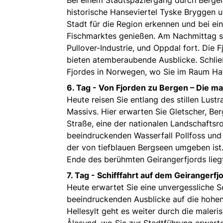
historische Hanseviertel Tyske Bryggen 
Stadt für die Region erkennen und bei ein
Fischmarktes genießen. Am Nachmittag se
Pullover-Industrie, und Oppdal fort. Die 
bieten atemberaubende Ausblicke. Schließ
Fjordes in Norwegen, wo Sie im Raum Ha
6. Tag -
Von Fjorden zu Bergen – Die ma
Heute reisen Sie entlang des stillen Lust
Massivs. Hier erwarten Sie Gletscher, Be
Straße, eine der nationalen Landschaftsr
beeindruckenden Wasserfall Pollfoss und 
der von tiefblauen Bergseen umgeben ist. 
Ende des berühmten Geirangerfjords lieg
7. Tag -
Schifffahrt auf dem Geirangerfj
Heute erwartet Sie eine unvergessliche S
beeindruckenden Ausblicke auf die hohen
Hellesylt geht es weiter durch die maler
Ålesund, wo Sie zur Stadtführung erwart