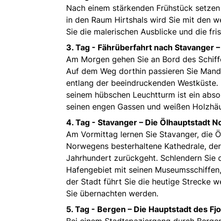
Nach einem stärkenden Frühstück setzen 
in den Raum Hirtshals wird Sie mit den w
Sie die malerischen Ausblicke und die fri
3. Tag -
Fährüberfahrt nach Stavanger 
Am Morgen gehen Sie an Bord des Schiffes 
Auf dem Weg dorthin passieren Sie Manda
entlang der beeindruckenden Westküste. 
seinem hübschen Leuchtturm ist ein abso
seinen engen Gassen und weißen Holzhäuse
4. Tag -
Stavanger – Die Ölhauptstadt 
Am Vormittag lernen Sie Stavanger, die Ö
Norwegens besterhaltene Kathedrale, der
Jahrhundert zurückgeht. Schlendern Sie d
Hafengebiet mit seinen Museumsschiffen,
der Stadt führt Sie die heutige Strecke 
Sie übernachten werden.
5. Tag -
Bergen – Die Hauptstadt des Fj
Bei einem Stadtspaziergang durch Bergen