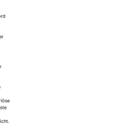
ord
er
e
e
riöse
ste
cht.