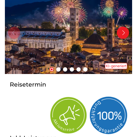
Tagesreisen
Bus anmieten
Transporte
Kataloge
Service & Kontakt
KI-generiert
Reisetermin