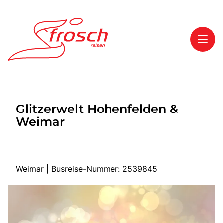
Toggl
Reisethemen
Glitzerwelt Hohenfelden &
Toggl
Highlights
Weimar
Toggl
Service
Toggl
Kontakt
Weimar | Busreise-Nummer: 2539845
Start
Mehrtagesreisen