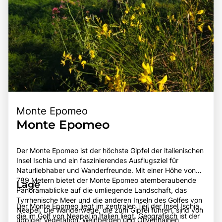
Monte Epomeo
Monte Epomeo
Der Monte Epomeo ist der höchste Gipfel der italienischen
Insel Ischia und ein faszinierendes Ausflugsziel für
Naturliebhaber und Wanderfreunde. Mit einer Höhe von
789 Metern bietet der Monte Epomeo atemberaubende
Lage
Panoramablicke auf die umliegende Landschaft, das
Tyrrhenische Meer und die anderen Inseln des Golfes von
Der Monte Epomeo liegt im zentralen Teil der Insel Ischia,
Neapel. Die Wanderwege, die zum Gipfel führen, sind von
die im Golf von Neapel in Italien liegt. Geografisch ist der
üppiger Vegetation, Weinbergen und Olivenhainen