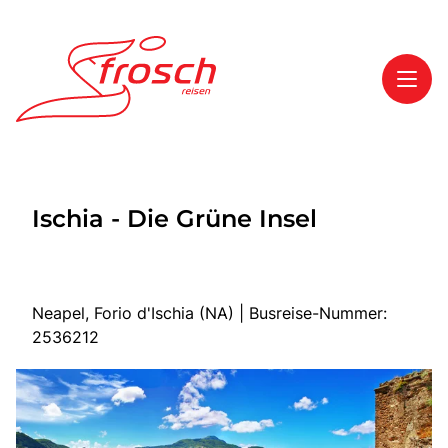
Toggl
Reisethemen
Ischia - Die Grüne Insel
Toggl
Highlights
Toggl
Service
Toggl
Kontakt
Neapel, Forio d'Ischia (NA) | Busreise-Nummer:
2536212
Start
Mehrtagesreisen