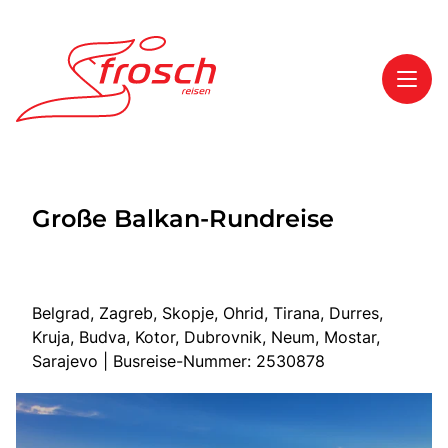
Toggl
Reisethemen
Große Balkan-Rundreise
Toggl
Highlights
Toggl
Service
Toggl
Kontakt
Belgrad, Zagreb, Skopje, Ohrid, Tirana, Durres,
Kruja, Budva, Kotor, Dubrovnik, Neum, Mostar,
Sarajevo | Busreise-Nummer: 2530878
Start
Mehrtagesreisen