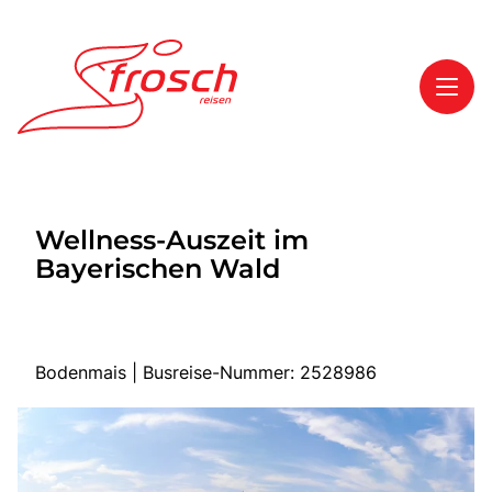
Toggl
Reisethemen
Wellness-Auszeit im
Toggl
Highlights
Bayerischen Wald
Toggl
Service
Toggl
Kontakt
Bodenmais | Busreise-Nummer: 2528986
Start
Mehrtagesreisen