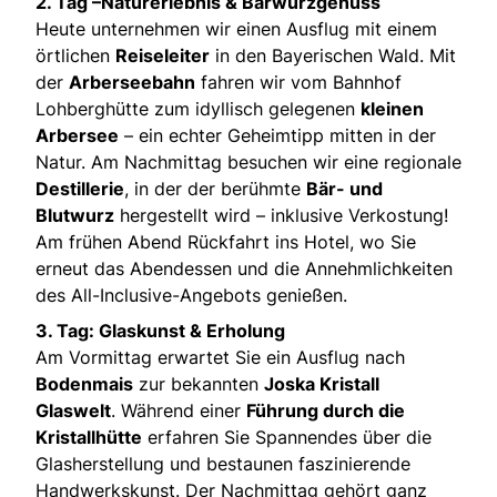
2. Tag –Naturerlebnis & Bärwurzgenuss
Heute unternehmen wir einen Ausflug mit einem
örtlichen
Reiseleiter
in den Bayerischen Wald. Mit
der
Arberseebahn
fahren wir vom Bahnhof
Lohberghütte zum idyllisch gelegenen
kleinen
Arbersee
– ein echter Geheimtipp mitten in der
Natur. Am Nachmittag besuchen wir eine regionale
Destillerie
, in der der berühmte
Bär- und
Blutwurz
hergestellt wird – inklusive Verkostung!
Am frühen Abend Rückfahrt ins Hotel, wo Sie
erneut das Abendessen und die Annehmlichkeiten
des All-Inclusive-Angebots genießen.
3. Tag: Glaskunst & Erholung
Am Vormittag erwartet Sie ein Ausflug nach
Bodenmais
zur bekannten
Joska Kristall
Glaswelt
. Während einer
Führung durch die
Kristallhütte
erfahren Sie Spannendes über die
Glasherstellung und bestaunen faszinierende
Handwerkskunst. Der Nachmittag gehört ganz