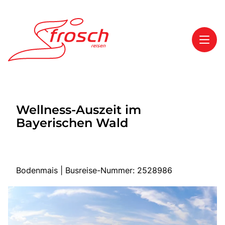
Toggl
Reisethemen
Wellness-Auszeit im
Toggl
Highlights
Bayerischen Wald
Toggl
Service
Toggl
Kontakt
Bodenmais | Busreise-Nummer: 2528986
Start
Mehrtagesreisen