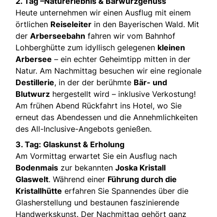
2. Tag –Naturerlebnis & Bärwurzgenuss
Heute unternehmen wir einen Ausflug mit einem
örtlichen
Reiseleiter
in den Bayerischen Wald. Mit
der
Arberseebahn
fahren wir vom Bahnhof
Lohberghütte zum idyllisch gelegenen
kleinen
Arbersee
– ein echter Geheimtipp mitten in der
Natur. Am Nachmittag besuchen wir eine regionale
Destillerie
, in der der berühmte
Bär- und
Blutwurz
hergestellt wird – inklusive Verkostung!
Am frühen Abend Rückfahrt ins Hotel, wo Sie
erneut das Abendessen und die Annehmlichkeiten
des All-Inclusive-Angebots genießen.
3. Tag: Glaskunst & Erholung
Am Vormittag erwartet Sie ein Ausflug nach
Bodenmais
zur bekannten
Joska Kristall
Glaswelt
. Während einer
Führung durch die
Kristallhütte
erfahren Sie Spannendes über die
Glasherstellung und bestaunen faszinierende
Handwerkskunst. Der Nachmittag gehört ganz